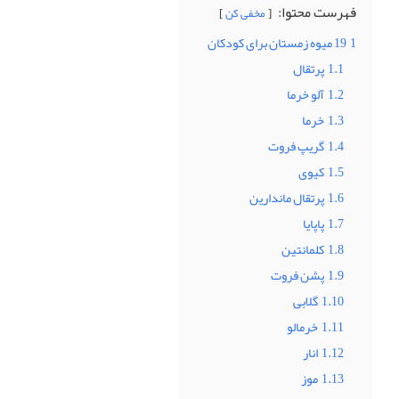
فهرست محتوا:
مخفی کن
1
19 میوه زمستان برای کودکان
1.1
پرتقال
1.2
آلو خرما
1.3
خرما
1.4
گریپ فروت
1.5
کیوی
1.6
پرتقال ماندارین
1.7
پاپایا
1.8
کلمانتین
1.9
پشن فروت
1.10
گلابی
1.11
خرمالو
1.12
انار
1.13
موز