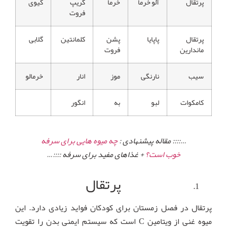
پرتقال
آلو خرما
خرما
گریپ
کیوی
فروت
پرتقال
پاپایا
پشن
کلمانتین
گلابی
ماندارین
فروت
سیب
نارنگی
موز
انار
خرمالو
کامکوات
لبو
به
انگور
…:::: مقاله پیشنهادی :
چه میوه هایی برای سرفه
خوب است؟
+ غذاهای مفید برای سرفه ::::…
پرتقال
پرتقال در فصل زمستان برای کودکان فواید زیادی دارد. این
میوه غنی از ویتامین C است که سیستم ایمنی بدن را تقویت