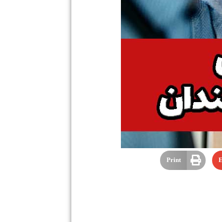
Print
E